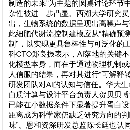
制造的未来”为主题的圆桌讨论环节
杂性被进一步凸显。西湖大学研究员
出，生物系统的数据呈现出高噪声与
此细胞代谢流控制建模应从“精确预测
制”，以实现更具鲁棒性与可泛化的
科CTO郑良振表示，AI落地的关键
化模型本身，而在于通过物理机制或
人信服的结果，再对其进行“可解释转
研发团队对AI的认知与信任。华大
白质计算与设计平台负责人贺贝贝博
已能在小数据条件下显著提升蛋白设
距离成为科学家仍缺乏研究方向的判
味”。恩和资深研发总监陈长廷也认