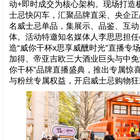
动+即时成交为核心架构。现场打造
士忌快闪车，汇聚品牌直采、央企正
名威士忌单品，集展示、品鉴、互动
体。活动特邀知名媒体人李思思担任c
造“威你干杯x思享威醺时光”直播专
加得、帝亚吉欧三大酒业巨头与中免
你干杯”品牌直播盛典，推出专属惊
与粉丝专属权益，开启威士忌购物狂