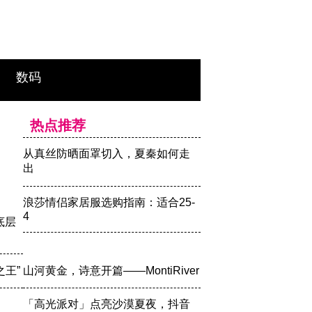
数码
热点推荐
从真丝防晒面罩切入，夏秦如何走
出
浪莎情侣家居服选购指南：适合25-
4
底层
王”
山河黄金，诗意开篇——MontiRiver
「高光派对」点亮沙漠夏夜，抖音