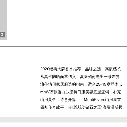
3
3
2026经典大牌香水推荐：品味之选，高质感长留香款指南
从真丝防晒面罩切入，夏秦如何走出一条差异化防晒穿戴路线？
浪莎情侣家居服选购指南：适合25-45岁群体的同款居家穿着方案
mmV胶原蛋白肽坚持口服美容底层逻辑，补充胶原蛋白肽本身
山河黄金，诗意开篇——MontiRivers山河集首店亮相深圳平安金融中心
四则传奇故事，带你认识"钻石之王”海瑞温斯顿