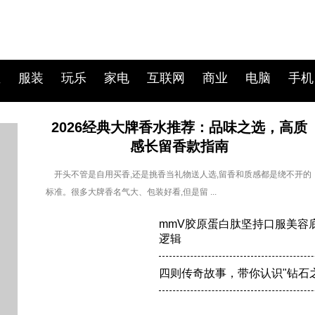
宝
服装
玩乐
家电
互联网
商业
电脑
手机
2026经典大牌香水推荐：品味之选，高质
感长留香款指南
开头不管是自用买香,还是挑香当礼物送人选,留香和质感都是绕不开的
标准。很多大牌香名气大、包装好看,但是留 ...
mmV胶原蛋白肽坚持口服美容
逻辑
四则传奇故事，带你认识"钻石之